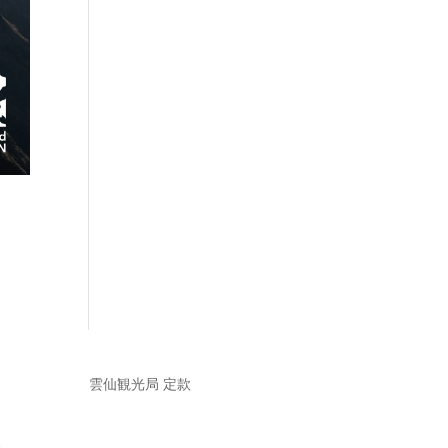
雲仙観光局 定款
e